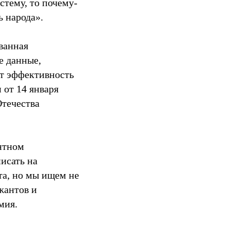
стему, то почему-
ь народа».
ванная
е данные,
ит эффективность
 от 14 января
Отечества
ентном
исать на
та, но мы ищем не
жантов и
мия.