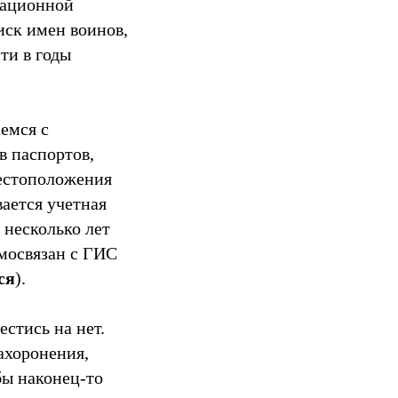
мационной
иск имен воинов,
ти в годы
емся с
в паспортов,
местоположения
ается учетная
 несколько лет
мосвязан с ГИС
ся
).
стись на нет.
ахоронения,
бы наконец-то