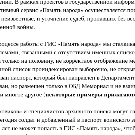
ений. В рамках проектов в государственной инфор
тивный сервис «Память народа» осуществляется по
неизвестные, и уточнение судеб, пропавших без вес
енной войны.
роцессе работы с ГИС «Память народа» мы сталкива
емами, связанными с отсутствием именных списко
 только на половину, не корректное отображение 
нной список проиндексирован выборочно, не открыв
ован паспорт, который был направлен в Департамент
ван, но размещен только в ОБД Мемориал и не взаи
и многое другое (
некоторые примеры прилагают
овиков» и специалистов архивного поиска могут све
егодня солдат и добавленный в паспорт воинского з
о лет не может попасть в ГИС «Память народа», что