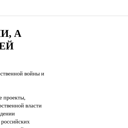
И, А
ЕЙ
ественной войны и
е проекты,
рственной власти
едении
а российских